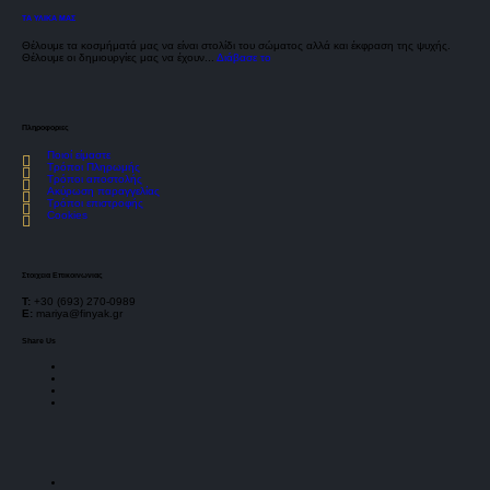
ΤΑ ΥΛΙΚΑ ΜΑΣ
Θέλουμε τα κοσμήματά μας να είναι στολίδι του σώματος αλλά και έκφραση της ψυχής.
Θέλουμε οι δημιουργίες μας να έχουν...
Διάβασε το
Πληροφοριες
Ποιοί είμαστε
Τρόποι Πληρωμής
Τρόποι αποστολής
Ακύρωση παραγγελίας
Τρόποι επιστροφής
Cookies
Στοιχεια Επικοινωνιας
Τ:
+30 (693) 270-0989
E:
mariya@finyak.gr
Share Us