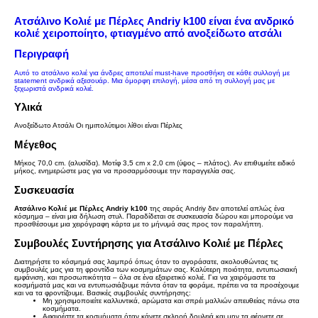
Ατσάλινο Κολιέ με Πέρλες Andriy k100 είναι ένα ανδρικό
κολιέ χειροποίητο, φτιαγμένο
από ανοξείδωτο ατσάλι
Περιγραφή
Αυτό το ατσάλινο κολιέ για άνδρες αποτελεί must-have προσθήκη σε κάθε συλλογή με
statement ανδρικά αξεσουάρ. Μια όμορφη επιλογή, μέσα από τη συλλογή μας με
ξεχωριστά
ανδρικά κολιέ.
Υλικά
Ανοξείδωτο Ατσάλι Οι ημιπολύτιμοι λίθοι είναι Πέρλες
Μέγεθος
Μήκος 70,0 cm. (αλυσίδα). Μοτίφ 3,5 cm x 2,0 cm (ύψος – πλάτος). Αν επιθυμείτε ειδικό
μήκος, ενημερώστε μας για να προσαρμόσουμε την παραγγελία σας.
Συσκευασία
Ατσάλινο Κολιέ με Πέρλες Andriy k100
της σειράς Andriy δεν αποτελεί απλώς ένα
κόσμημα – είναι μια δήλωση στυλ. Παραδίδεται σε συσκευασία δώρου και μπορούμε να
προσθέσουμε μια χειρόγραφη κάρτα με το μήνυμά σας προς τον παραλήπτη.
Συμβουλές Συντήρησης για Ατσάλινο Κολιέ με Πέρλες
Διατηρήστε το κόσμημά σας λαμπρό όπως όταν το αγοράσατε, ακολουθώντας τις
συμβουλές μας για τη φροντίδα των κοσμημάτων σας. Καλύτερη ποιότητα, εντυπωσιακή
εμφάνιση, και προσωπικότητα – όλα σε ένα εξαιρετικό κολιέ. Για να χαιρόμαστε τα
κοσμήματά μας και να εντυπωσιάζουμε πάντα όταν τα φοράμε, πρέπει να τα προσέχουμε
και να τα φροντίζουμε. Βασικές συμβουλές συντήρησης:
Μη χρησιμοποιείτε καλλυντικά, αρώματα και σπρέι μαλλιών απευθείας πάνω στα
κοσμήματα.
Αφαιρέστε τα κοσμήματα όταν κάνετε σκληρή δουλειά και μην τα φέρνετε σε