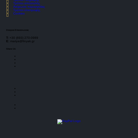
Τρόποι αποστολής
Ακύρωση παραγγελίας
Τρόποι επιστροφής
Cookies
Στοιχεια Επικοινωνιας
Τ:
+30 (693) 270-0989
E:
mariya@finyak.gr
Share Us