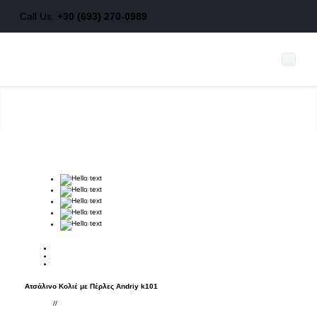
Call Us:
+30 (693) 270-0989
Προιόντα
Νέα
Ποιοί είμαστε
Τρόποι Πληρωμής
Τρόποι αποστολής
Ατσάλινο Κολιέ με Πέρλες Andriy k101
//
Συμβουλές φροντίδας