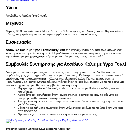
Υλικά
Ανοξείδωτο Ατσάλι. Υγρό γυαλί
Μέγεθος
Μήκος 70,0 cm. (αλυσίδα). Μοτίφ 3,0 cm x 2,0 cm (ύψος – πλάτος). Αν επιθυμείτε ειδικό
μήκος, ενημερώστε μας για να προσαρμόσουμε την παραγγελία σας.
Συσκευασία
Ατσάλινο Κολιέ με Υγρό ΓυαλίAndriy k99
της σειράς Andriy δεν αποτελεί απλώς ένα
κόσμημα – είναι μια δήλωση στυλ. Παραδίδεται σε συσκευασία δώρου και μπορούμε να
προσθέσουμε μια χειρόγραφη κάρτα με το μήνυμά σας προς τον παραλήπτη.
Συμβουλές Συντήρησης για Ατσάλινο Κολιέ με Υγρό Γυαλί
Διατηρήστε το κόσμημά σας λαμπρό όπως όταν το αγοράσατε, ακολουθώντας τις
συμβουλές μας για τη φροντίδα των κοσμημάτων σας. Καλύτερη ποιότητα, εντυπωσιακή
εμφάνιση, και προσωπικότητα – όλα σε ένα εξαιρετικό κολιέ. Για να χαιρόμαστε τα
κοσμήματά μας και να εντυπωσιάζουμε πάντα όταν τα φοράμε, πρέπει να τα προσέχουμε
και να τα φροντίζουμε. Βασικές συμβουλές συντήρησης:
Μη χρησιμοποιείτε καλλυντικά, αρώματα και σπρέι μαλλιών απευθείας πάνω στα
κοσμήματα.
Αφαιρέστε τα κοσμήματα όταν κάνετε σκληρή δουλειά και μην τα φέρνετε σε
επαφή με καθαριστικά ή απορρυπαντικά.
Αποφεύγετε την επαφή με το νερό εάν θέλετε να διατηρήσουν το χρώμα και την
γυαλάδα τους.
Βάλτε τα κοσμήματα τελευταία όταν ντύνεστε και βγάλτε τα πρώτα όταν γυρνάτε
από την έξοδο.
Φροντίστε για τη σωστή αποθήκευση των κοσμημάτων σας.
Επόμενος κωδικός: Ατσάλινο Κολιέ με Πέρλες Andriy k100