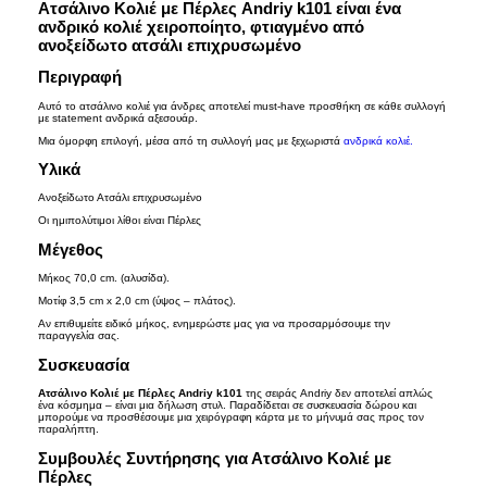
Ατσάλινο Κολιέ με Πέρλες Andriy k101 είναι ένα
ανδρικό κολιέ χειροποίητο, φτιαγμένο
από
Επικοινωνία
ανοξείδωτο ατσάλι
επιχρυσωμένο
Περιγραφή
Όροι Χρήσης
Αυτό το ατσάλινο κολιέ για άνδρες αποτελεί must-have προσθήκη σε κάθε συλλογή
με statement ανδρικά αξεσουάρ.
Cookies
Μια όμορφη επιλογή, μέσα από τη συλλογή μας με ξεχωριστά
ανδρικά κολιέ.
Υλικά
Ανοξείδωτο Ατσάλι
επιχρυσωμένο
Καλάθι Αγορών
Οι ημιπολύτιμοι λίθοι είναι Πέρλες
Μέγεθος
Μήκος 70,0 cm. (αλυσίδα).
Μοτίφ 3,5 cm x 2,0 cm (ύψος – πλάτος).
Αν επιθυμείτε ειδικό μήκος, ενημερώστε μας για να προσαρμόσουμε την
παραγγελία σας.
Συσκευασία
Ατσάλινο Κολιέ με Πέρλες Andriy k101
της σειράς Andriy δεν αποτελεί απλώς
ένα κόσμημα – είναι μια δήλωση στυλ. Παραδίδεται σε συσκευασία δώρου και
μπορούμε να προσθέσουμε μια χειρόγραφη κάρτα με το μήνυμά σας προς τον
παραλήπτη.
Συμβουλές Συντήρησης για Ατσάλινο Κολιέ με
Πέρλες