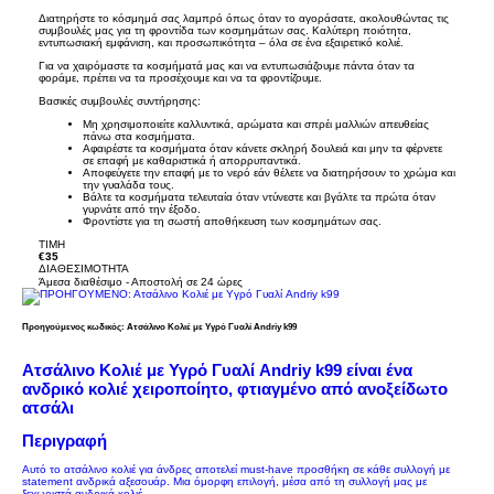
Διατηρήστε το κόσμημά σας λαμπρό όπως όταν το αγοράσατε, ακολουθώντας τις
συμβουλές μας για τη φροντίδα των κοσμημάτων σας. Καλύτερη ποιότητα,
εντυπωσιακή εμφάνιση, και προσωπικότητα – όλα σε ένα εξαιρετικό κολιέ.
Για να χαιρόμαστε τα κοσμήματά μας και να εντυπωσιάζουμε πάντα όταν τα
φοράμε, πρέπει να τα προσέχουμε και να τα φροντίζουμε.
Βασικές συμβουλές συντήρησης:
Μη χρησιμοποιείτε καλλυντικά, αρώματα και σπρέι μαλλιών απευθείας
πάνω στα κοσμήματα.
Αφαιρέστε τα κοσμήματα όταν κάνετε σκληρή δουλειά και μην τα φέρνετε
σε επαφή με καθαριστικά ή απορρυπαντικά.
Αποφεύγετε την επαφή με το νερό εάν θέλετε να διατηρήσουν το χρώμα και
την γυαλάδα τους.
Βάλτε τα κοσμήματα τελευταία όταν ντύνεστε και βγάλτε τα πρώτα όταν
γυρνάτε από την έξοδο.
Φροντίστε για τη σωστή αποθήκευση των κοσμημάτων σας.
TIMH
€35
ΔΙΑΘΕΣΙΜΟΤΗΤΑ
Άμεσα διαθέσιμο - Αποστολή σε 24 ώρες
Προηγούμενος κωδικός: Ατσάλινο Κολιέ με Υγρό Γυαλί Andriy k99
Ατσάλινο Κολιέ με Υγρό Γυαλί Andriy k99 είναι ένα
ανδρικό κολιέ χειροποίητο, φτιαγμένο
από ανοξείδωτο
ατσάλι
Περιγραφή
Αυτό το ατσάλινο κολιέ για άνδρες αποτελεί must-have προσθήκη σε κάθε συλλογή με
statement ανδρικά αξεσουάρ. Μια όμορφη επιλογή, μέσα από τη συλλογή μας με
ξεχωριστά
ανδρικά κολιέ.