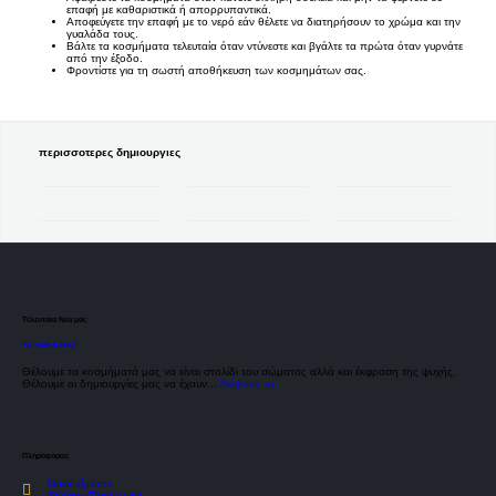
επαφή με καθαριστικά ή απορρυπαντικά.
Αποφεύγετε την επαφή με το νερό εάν θέλετε να διατηρήσουν το χρώμα και την
γυαλάδα τους.
Βάλτε τα κοσμήματα τελευταία όταν ντύνεστε και βγάλτε τα πρώτα όταν γυρνάτε
από την έξοδο.
Φροντίστε για τη σωστή αποθήκευση των κοσμημάτων σας.
περισσοτερες δημιουργιες
Τελευταια Νεα μας
ΤΑ ΥΛΙΚΑ ΜΑΣ
Θέλουμε τα κοσμήματά μας να είναι στολίδι του σώματος αλλά και έκφραση της ψυχής.
Θέλουμε οι δημιουργίες μας να έχουν...
Διάβασε το
Πληροφοριες
Ποιοί είμαστε
Τρόποι Πληρωμής