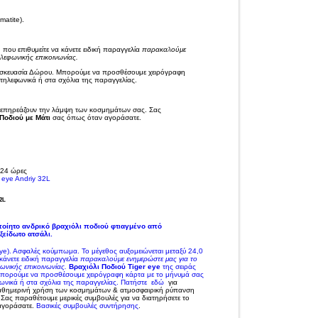
matite).
 που επιθυμείτε να κάνετε ειδική παραγγελία
παρακαλούμε
ηλεφωνικής επικοινωνίας.
υσκευασία Δώρου.
Μπορούμε να προσθέσουμε χειρόγραφη
τηλεφωνικά ή στα σχόλια της παραγγελίας.
 επηρεάζουν την λάμψη των κοσμημάτων σας.
Σας
Ποδιού με Μάτι
σας όπως όταν αγοράσατε.
 24 ώρες
2L
οποίητο ανδρικό βραχιόλι ποδιού φτιαγμένο από
ξείδωτο ατσάλι.
ye).
Ασφαλές
κούμπωμα
.
Το μέγεθος αυξομειώνεται μεταξύ 24,0
κάνετε ειδική παραγγελία
παρακαλούμε ενημερώστε μας για το
ωνικής επικοινωνίας.
Βραχιόλι Ποδιού
Tiger eye
της σειράς
πορούμε να προσθέσουμε χειρόγραφη κάρτα με το μήνυμά σας
νικά ή στα σχόλια της παραγγελίας.
Πατήστε
εδώ
για
αθημερινή χρήση των κοσμημάτων & ατμοσφαιρική ρύπανση
.
Σας παραθέτουμε μερικές συμβουλές για να διατηρήσετε το
γοράσατε.
Βασικές συμβουλές συντήρησης
.