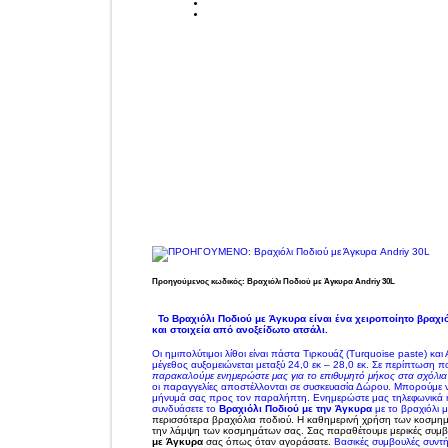
Τρόποι Πληρωμής
Τρόποι αποστολής
Συμβουλές φροντίδας
Επικοινωνία
Όροι Χρήσης
Cookies
Προηγούμενος κωδικός: Βραχιόλι Ποδιού με Άγκυρα Andriy 30L
Καλάθι Αγορών
Το Βραχιόλι Ποδιού με Άγκυρα είναι ένα χειροποίητο βραχι
και
στοιχεία από ανοξείδωτο ατσάλι.
Οι ημιπολύτιμοι λίθοι είναι πάστα Τιρκουάζ (Turquoise paste) και Α
μέγεθος αυξομειώνεται μεταξύ 24,0 εκ – 28,0 εκ.
Σε περίπτωση που
παρακαλούμε ενημερώστε μας για το επιθυμητό μήκος στα σχόλια
οι παραγγελίες αποστέλλονται σε συσκευασία Δώρου
.
Μπορούμε ν
μήνυμά σας προς τον παραλήπτη.
Ενημερώστε μας τηλεφωνικά ή
συνδυάσετε το
Βραχιόλι Ποδιού με την Άγκυρα
με το βραχιόλι 
περισσότερα βραχιόλια ποδιού.
Η καθημερινή χρήση των κοσμημ
την λάμψη των κοσμημάτων σας.
Σας παραθέτουμε μερικές συμβ
με Άγκυρα
σας όπως όταν αγοράσατε.
Βασικές συμβουλές συντ