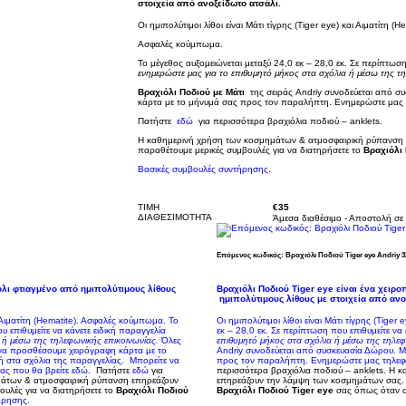
στοιχεία από ανοξείδωτο ατσάλι.
Οι ημιπολύτιμοι λίθοι είναι Μάτι τίγρης (Tiger eye) και Αιματίτη (He
Ασφαλές
κούμπωμα
.
Το μέγεθος αυξομειώνεται μεταξύ 24,0 εκ – 28,0 εκ.
Σε περίπτωση
ενημερώστε μας για το επιθυμητό μήκος στα σχόλια ή μέσω της τ
Βραχιόλι Ποδιού με Μάτι
της σειράς Andriy συνοδεύεται από σ
κάρτα με το μήνυμά σας προς τον παραλήπτη.
Ενημερώστε μας 
Πατήστε
εδώ
για περισσότερα βραχιόλια ποδιού – anklets.
Η καθημερινή χρήση των κοσμημάτων & ατμοσφαιρική ρύπανση
παραθέτουμε μερικές συμβουλές για να διατηρήσετε το
Βραχιόλι 
Βασικές συμβουλές συντήρησης
.
TIMH
€35
ΔΙΑΘΕΣΙΜΟΤΗΤΑ
Άμεσα διαθέσιμο - Αποστολή σε
Επόμενος κωδικός: Βραχιόλι Ποδιού Tiger eye Andriy 3
όλι φτιαγμένο από
ημιπολύτιμους λίθους
Βραχιόλι Ποδιού Tiger eye είναι ένα χειρ
ημιπολύτιμους λίθους με στοιχεία από ανο
ιματίτη (
Hematite).
Ασφαλές
κούμπωμα
.
Το
Οι ημιπολύτιμοι λίθοι είναι Μάτι τίγρης (Tiger e
 επιθυμείτε να κάνετε ειδική παραγγελία
εκ – 28,0 εκ.
Σε περίπτωση που επιθυμείτε να 
 ή μέσω της τηλεφωνικής επικοινωνίας.
Όλες
επιθυμητό μήκος στα σχόλια ή μέσω της τηλεφ
α προσθέσουμε χειρόγραφη κάρτα με το
Andriy συνοδεύεται από συσκευασία Δώρου.
Μ
 στα σχόλια της παραγγελίας.
Μπορείτε να
προς τον παραλήπτη.
Ενημερώστε μας τηλεφω
μας που θα βρείτε
εδώ.
Πατήστε
εδώ
για
περισσότερα βραχιόλια ποδιού – anklets.
Η κ
άτων & ατμοσφαιρική ρύπανση επηρεάζουν
επηρεάζουν την λάμψη των κοσμημάτων σας
ουλές για να διατηρήσετε το
Βραχιόλι Ποδιού
Βραχιόλι Ποδιού
Tiger eye
σας όπως όταν α
ήρησης
.