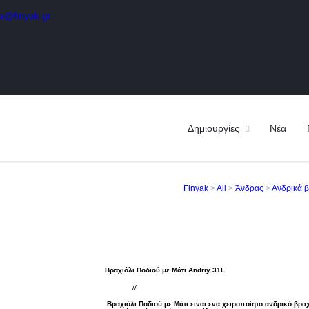
a@finyak.gr
Δημιουργίες
Νέα
Finyak
>
All
>
Άνδρας
>
Ανδρικά β
Βραχιόλι Ποδιού με Μάτι Andriy 31L
//
Βραχιόλι Ποδιού με Μάτι είναι ένα χειροποίητο ανδρικό βρ