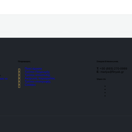
Πληροφοριες
Στοιχεια Επικοινωνιας
Ποιοί είμαστε
Τ:
+30 (693) 270-0989
Τρόποι Πληρωμής
E:
mariya@finyak.gr
Τρόποι αποστολής
ι
Ακύρωση παραγγελίας
ασε το
Share Us
Τρόποι επιστροφής
Cookies