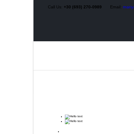
Call Us:
+30 (693) 270-0989
Email:
mariy
Προιόντα
Νέα
Ποιοί είμαστε