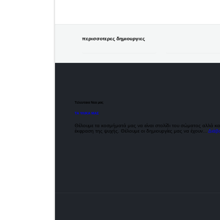
περισσοτερες δημιουργιες
Τελευταια Νεα μας
ΤΑ ΥΛΙΚΑ ΜΑΣ
Θέλουμε τα κοσμήματά μας να είναι στολίδι του σώματος αλλά κα
έκφραση της ψυχής. Θέλουμε οι δημιουργίες μας να έχουν...
Διάβ