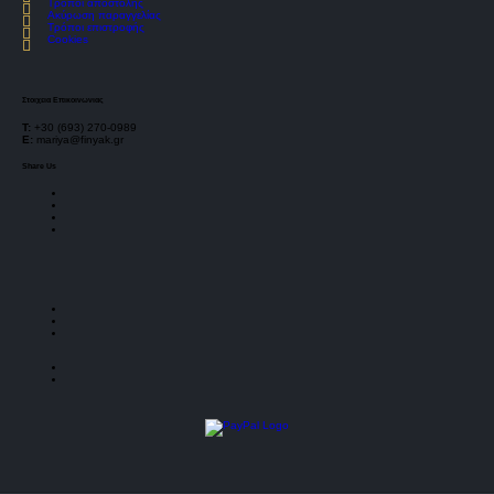
Τρόποι αποστολής
Ακύρωση παραγγελίας
Τρόποι επιστροφής
Cookies
Στοιχεια Επικοινωνιας
Τ:
+30 (693) 270-0989
E:
mariya@finyak.gr
Share Us