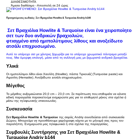
ΔΙΑΘΕΣΙΜΟΤΗΤΑ
Άμεσα διαθέσιμο - Αποστολή σε 24 ώρες
Προηγούμενος κωδικός: Σετ Βραχιόλια Howlite & Turquoise Andriy b144
Σετ Βραχιόλια Howlite & Turquoise είναι ένα χειροποίητο
σετ των δυο ανδρικών βραχιολιών,
φτιαγμένο
από
ημιπολύτιμους λίθους και
ανοξείδωτο
ατσάλι επιχρυσωμένο.
Αυτό το υπέροχο σετ με χάντρες ξεχωρίζει για το υπέροχο χρωματικό πάντρεμα μεταξύ
τους.
Μια όμορφη επιλογή, μέσα από τη συλλογή μας με ξεχωριστά
ανδρικά βραχιόλια.
Υλικά
Οι ημιπολύτιμοι λίθοι είναι Χαολίτη (Howlite), πάστα Τιρκουάζ (Turquoise paste) και
Αιματίτη (
Hematite).
Ανοξείδωτο aτσάλι επιχρυσωμένο.
Μέγεθος
Το μέγεθος αυξομειώνεται 20,0 cm – 23,0 cm. Σε περίπτωση που επιθυμείτε να κάνετε
ειδική παραγγελία
παρακαλούμε ενημερώστε μας για το επιθυμητό μήκος στα σχόλια ή
μέσω της τηλεφωνικής επικοινωνίας
.
Συσκευασία
Σετ Βραχιόλια Howlite & Turquoise
της σειράς Andriy συνοδεύεται από συσκευασία
Δώρου. Μπορούμε να προσθέσουμε χειρόγραφη κάρτα με το μήνυμά σας προς τον
παραλήπτη. Ενημερώστε μας τηλεφωνικά ή στα σχόλια της παραγγελίας.
Συμβουλές Συντήρησης για Σετ Βραχιόλια Howlite &
Turquoise Andriy b144