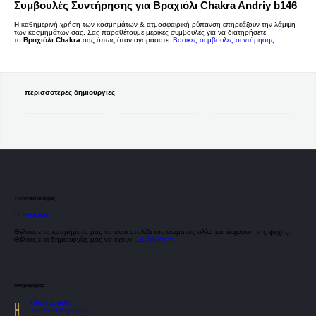
Συμβουλές Συντήρησης για Βραχιόλι Chakra Andriy b146
Η καθημερινή χρήση των κοσμημάτων & ατμοσφαιρική ρύπανση επηρεάζουν την λάμψη
των κοσμημάτων σας. Σας παραθέτουμε μερικές συμβουλές για να διατηρήσετε
το
Βραχιόλι Chakra
σας όπως όταν αγοράσατε.
Βασικές συμβουλές συντήρησης
.
περισσοτερες δημιουργιες
Τελευταια Νεα μας
ΤΑ ΥΛΙΚΑ ΜΑΣ
Θέλουμε τα κοσμήματά μας να είναι στολίδι του σώματος αλλά και έκφραση της ψυχής.
Θέλουμε οι δημιουργίες μας να έχουν...
Διάβασε το
Πληροφοριες
Ποιοί είμαστε
Τρόποι Πληρωμής