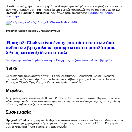
Η καθημερινή χρήση των κοσμημάτων & ατμοσφαιρική ρύπανση επηρεάζουν την λάμψη
των κοσμημάτων σας. Σας παραθέτουμε μερικές συμβουλές για να διατηρήσετε το
Σετ
Βραχιόλια Howlite & Turquoise
σας όπως όταν αγοράσατε.
Βασικές συμβουλές
συντήρησης
.
Επόμενος κωδικός: Βραχιόλι Chakra Andriy b146
Βραχιόλι Chakra είναι ένα χειροποίητο σετ των δυο
ανδρικών βραχιολιών, φτιαγμένο από ημιπολύτιμους
λίθους και
ανοξείδωτο ατσάλι
Μια όμορφη επιλογή, μέσα από τη συλλογή μας με ξεχωριστά
ανδρικά βραχιόλια.
Υλικά
Οι ημιπολύτιμοι λίθοι είναι Λάπις – Lapis, Αμέθυστος – Amethyst, Coral – Κοράλι,
Καρνεόλη – Carneol, Αμαζονίτη – Amazonite, Αβεντουρίνης – Aventurine, Μάτι της
Τίγρης – Tiger’s Eye, Όνυχα - Onyx.
Ανοξείδωτο aτσάλι.
Μέγεθος
Το μέγεθος αυξομειώνεται 20,0 cm – 23,0 cm. Σε περίπτωση που επιθυμείτε να κάνετε
ειδική παραγγελία
παρακαλούμε ενημερώστε μας για το επιθυμητό μήκος στα σχόλια ή
μέσω της τηλεφωνικής επικοινωνίας
.
Συσκευασία
Βραχιόλι Chakra
της σειράς Andriy συνοδεύεται από συσκευασία Δώρου. Μπορούμε να
προσθέσουμε χειρόγραφη κάρτα με το μήνυμά σας προς τον παραλήπτη. Ενημερώστε
μας τηλεφωνικά ή στα σχόλια της παραγγελίας.