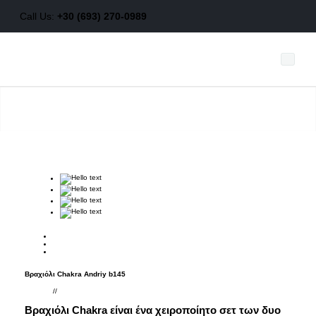
Call Us:
+30 (693) 270-0989
Προιόντα
Νέα
Ποιοί είμαστε
Τρόποι Πληρωμής
Βραχιόλι Chakra Andriy b145
Τρόποι αποστολής
//
Βραχιόλι Chakra είναι ένα χειροποίητο σετ των δυο
Συμβουλές φροντίδας