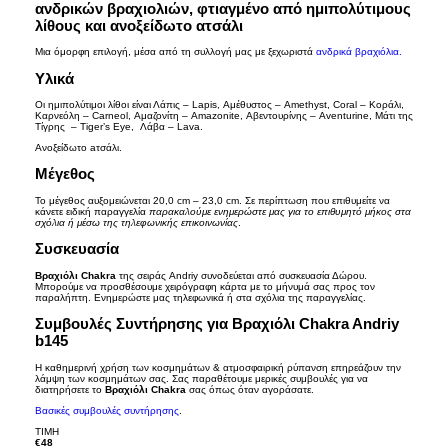
ανδρικών βραχιολιών, φτιαγμένο από ημιπολύτιμους
λίθους και
ανοξείδωτο ατσάλι
Επικοινωνία
Μια όμορφη επιλογή, μέσα από τη συλλογή μας με ξεχωριστά
ανδρικά βραχιόλια.
Υλικά
Όροι Χρήσης
Οι ημιπολύτιμοι λίθοι είναι Λάπις – Lapis, Αμέθυστος – Amethyst, Coral – Κοράλι,
Καρνεόλη – Carneol, Αμαζονίτη – Amazonite, Αβεντουρίνης – Aventurine, Μάτι της
Cookies
Τίγρης – Tiger’s Eye, Λάβα – Lava.
Ανοξείδωτο aτσάλι.
Μέγεθος
Καλάθι Αγορών
Το μέγεθος αυξομειώνεται 20,0 cm – 23,0 cm. Σε περίπτωση που επιθυμείτε να
κάνετε ειδική παραγγελία
παρακαλούμε ενημερώστε μας για το επιθυμητό μήκος στα
σχόλια ή μέσω της τηλεφωνικής επικοινωνίας
.
Συσκευασία
Βραχιόλι Chakra
της σειράς Andriy συνοδεύεται από συσκευασία Δώρου.
Μπορούμε να προσθέσουμε χειρόγραφη κάρτα με το μήνυμά σας προς τον
παραλήπτη. Ενημερώστε μας τηλεφωνικά ή στα σχόλια της παραγγελίας.
Συμβουλές Συντήρησης για Βραχιόλι Chakra Andriy
b145
Η καθημερινή χρήση των κοσμημάτων & ατμοσφαιρική ρύπανση επηρεάζουν την
λάμψη των κοσμημάτων σας. Σας παραθέτουμε μερικές συμβουλές για να
διατηρήσετε το
Βραχιόλι Chakra
σας όπως όταν αγοράσατε.
Βασικές συμβουλές συντήρησης
.
TIMH
€48