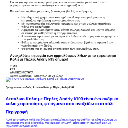
Για να χαιρόμαστε τα κοσμήματά μας και να εντυπωσιάζουμε πάντα όταν τα
φοράμε, πρέπει να τα προσέχουμε και να τα φροντίζουμε.
Παρακάτω σας δίνουμε μερικές βασικές συμβουλές συντήρησης:
Η καθημερινή χρήση των κοσμημάτων & ατμοσφαιρική ρύπανση
επηρεάζουν την λάμψη των κοσμημάτων σας.
Μη χρησιμοποιείτε καλλυντικά, αρώματα και σπρέι μαλλιών απευθείας
πάνω στα κοσμήματα.
Αφαιρέστε τα κοσμήματα όταν κάνετε σκληρή δουλειά και μην τα φέρνετε
σε επαφή με καθαριστικά ή απορρυπαντικά.
Αποφεύγετε την επαφή με το νερό εάν θέλετε να διατηρήσουν το χρώμα και
την γυαλάδα τους.
Βάλτε τα κοσμήματα τελευταία όταν ντύνεστε και βγάλτε τα πρώτα όταν
γυρνάτε από την έξοδο.
Φροντίστε για τη σωστή αποθήκευση των κοσμημάτων σας.
Ανακαλύψτε τη μαγεία των ημιπολύτιμων λίθων με το χειροποίητο
Κολιέ με Πέρλες Andriy k95 σήμερα!
TIMH
€49
ΔΙΑΘΕΣΙΜΟΤΗΤΑ
Άμεσα διαθέσιμο - Αποστολή σε 24 ώρες
Προηγούμενος κωδικός: Ατσάλινο Κολιέ με Πέρλες Andriy k100
Ατσάλινο Κολιέ με Πέρλες Andriy k100 είναι ένα ανδρικό
κολιέ χειροποίητο, φτιαγμένο
από ανοξείδωτο ατσάλι
Περιγραφή
Αυτό το ατσάλινο κολιέ για άνδρες αποτελεί must-have προσθήκη σε κάθε συλλογή με
statement ανδρικά αξεσουάρ. Μια όμορφη επιλογή, μέσα από τη συλλογή μας με
ξεχωριστά
ανδρικά κολιέ.