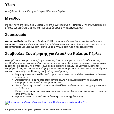
Υλικά
Ανοξείδωτο Ατσάλι Οι ημιπολύτιμοι λίθοι είναι Πέρλες
Μέγεθος
Μήκος 70,0 cm. (αλυσίδα). Μοτίφ 3,5 cm x 2,0 cm (ύψος – πλάτος). Αν επιθυμείτε ειδικό
μήκος, ενημερώστε μας για να προσαρμόσουμε την παραγγελία σας.
Συσκευασία
Ατσάλινο Κολιέ με Πέρλες Andriy k100
της σειράς Andriy δεν αποτελεί απλώς ένα
κόσμημα – είναι μια δήλωση στυλ. Παραδίδεται σε συσκευασία δώρου και μπορούμε να
προσθέσουμε μια χειρόγραφη κάρτα με το μήνυμά σας προς τον παραλήπτη.
Συμβουλές Συντήρησης για Ατσάλινο Κολιέ με Πέρλες
Διατηρήστε το κόσμημά σας λαμπρό όπως όταν το αγοράσατε, ακολουθώντας τις
συμβουλές μας για τη φροντίδα των κοσμημάτων σας. Καλύτερη ποιότητα, εντυπωσιακή
εμφάνιση, και προσωπικότητα – όλα σε ένα εξαιρετικό κολιέ. Για να χαιρόμαστε τα
κοσμήματά μας και να εντυπωσιάζουμε πάντα όταν τα φοράμε, πρέπει να τα προσέχουμε
και να τα φροντίζουμε. Βασικές συμβουλές συντήρησης:
Μη χρησιμοποιείτε καλλυντικά, αρώματα και σπρέι μαλλιών απευθείας πάνω στα
κοσμήματα.
Αφαιρέστε τα κοσμήματα όταν κάνετε σκληρή δουλειά και μην τα φέρνετε σε
επαφή με καθαριστικά ή απορρυπαντικά.
Αποφεύγετε την επαφή με το νερό εάν θέλετε να διατηρήσουν το χρώμα και την
γυαλάδα τους.
Βάλτε τα κοσμήματα τελευταία όταν ντύνεστε και βγάλτε τα πρώτα όταν γυρνάτε
από την έξοδο.
Φροντίστε για τη σωστή αποθήκευση των κοσμημάτων σας.
Επόμενος κωδικός: Ανδρικό Βραχιόλι Ποδιού Amazonite Andriy 117L