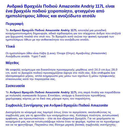
Ανδρικό Βραχιόλι Ποδιού Amazonite Andriy 117L είναι
ένα βραχιόλι ποδιού χειροποίητο, φτιαγμένο από
ημιπολύτιμους λίθους και
ανοξείδωτο ατσάλι
Περιγραφή
Το
Ανδρικό Βραχιόλι Ποδιού Amazonite Andriy 117L
αποτελεί μια μοναδική
κοσμηματοποιημένη δημιουργία, ειδικά σχεδιασμένη για τον σύγχρονο άνδρα που επιζητά
μια ξεχωριστή πινελιά στο στυλ του. Το Βραχιόλι αυτό ενώνει την φυσική ομορφιά των
ημιπολύτιμων λίθων με την ανθεκτικότητα του
ανοξείδωτο ατσάλι.
Υλικά
Οι ημιπολύτιμοι λίθοι είναι Λάβα (Lava), Όνυχα (Onyx), Αμαζονίτης (Amazonite)
Ανοξείδωτο ατσάλι
Υγρό Γυαλί
Μέγεθος
Με ασφαλές κούμπωμα και δυνατότητα προσαρμογής μεγέθους από 24,0 cm έως 28,0
cm, αυτό το βραχιόλι ποδιού προσαρμόζεται άψογα στο πόδι σας. Εάν επιθυμείτε ένα
εξατομικευμένο μήκος, απλά ενημερώστε μας μέσω των σχολίων ή μέσω τηλεφωνικής
επικοινωνίας κατά την παραγγελία σας.
Συσκευασία
Το
Ανδρικό Βραχιόλι Ποδιού Amazonite Andriy 117L
στη σειρά Andriy και παραδίδεται
με πολυτελή συσκευασία δώρου. Επιπλέον, υπάρχει η δυνατότητα προσθήκης
χειρόγραφης κάρτας με το δικό σας μήνυμα προς τον παραλήπτη.
Συμβουλές Συντήρησης για Ανδρικό Βραχιόλι Ποδιού Amazonite
Διατηρήστε το κόσμημά σας λαμπρό όπως όταν το αγοράσατε, ακολουθώντας τις
συμβουλές μας για τη φροντίδα των κοσμημάτων σας. Καλύτερη ποιότητα, εντυπωσιακή
εμφάνιση, και προσωπικότητα – όλα σε ένα εξαιρετικό βραχιόλι. Για να χαιρόμαστε τα
κοσμήματά μας και να εντυπωσιάζουμε πάντα όταν τα φοράμε, πρέπει να τα προσέχουμε
και να τα φροντίζουμε. Παρακάτω σας δίνουμε μερικές βασικές συμβουλές συντήρησης: