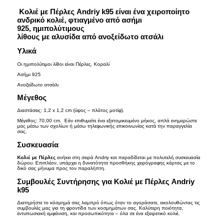
Κολιέ με Πέρλες Andriy k95 είναι ένα χειροποίητο
Επικοινωνία
ανδρικό κολιέ
,
φτιαγμένο από
ασήμι
925,
ημιπολύτιμους
λίθους
με
αλυσίδα
από
ανοξείδωτο ατσάλι
Όροι Χρήσης
Υλικά
Cookies
Οι ημιπολύτιμοι λίθοι είναι Πέρλες, Κοραλί
Ασήμι 925
Ανοξείδωτο ατσάλι
Καλάθι Αγορών
Μέγεθος
Διαστάσεις: 1,2 x 1,2 cm (ύψος – πλάτος μοτίφ).
Μέγεθος: 70,00 cm. Εάν επιθυμείτε ένα εξατομικευμένο μήκος, απλά ενημερώστε
μας μέσω των σχολίων ή μέσω τηλεφωνικής επικοινωνίας κατά την παραγγελία
σας.
Συσκευασία
Κολιέ με Πέρλες
ανήκει στη σειρά Andriy και παραδίδεται με πολυτελή συσκευασία
δώρου. Επιπλέον, υπάρχει η δυνατότητα προσθήκης χειρόγραφης κάρτας με το
δικό σας μήνυμα προς τον παραλήπτη.
Συμβουλές Συντήρησης για Κολιέ με Πέρλες Andriy
k95
Διατηρήστε το κόσμημά σας λαμπρό όπως όταν το αγοράσατε, ακολουθώντας τις
συμβουλές μας για τη φροντίδα των κοσμημάτων σας. Καλύτερη ποιότητα,
εντυπωσιακή εμφάνιση, και προσωπικότητα – όλα σε ένα εξαιρετικό κολιέ.