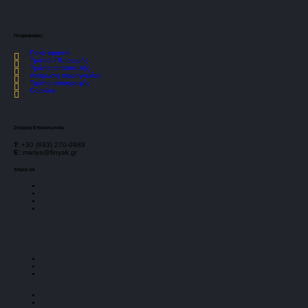
Πληροφοριες
Ποιοί είμαστε
Τρόποι Πληρωμής
Τρόποι αποστολής
Ακύρωση παραγγελίας
Τρόποι επιστροφής
Cookies
Στοιχεια Επικοινωνιας
Τ:
+30 (693) 270-0989
E:
mariya@finyak.gr
Share Us