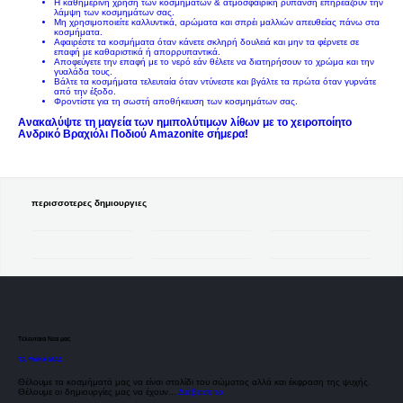
Η καθημερινή χρήση των κοσμημάτων & ατμοσφαιρική ρύπανση επηρεάζουν την
λάμψη των κοσμημάτων σας.
Μη χρησιμοποιείτε καλλυντικά, αρώματα και σπρέι μαλλιών απευθείας πάνω στα
κοσμήματα.
Αφαιρέστε τα κοσμήματα όταν κάνετε σκληρή δουλειά και μην τα φέρνετε σε
επαφή με καθαριστικά ή απορρυπαντικά.
Αποφεύγετε την επαφή με το νερό εάν θέλετε να διατηρήσουν το χρώμα και την
γυαλάδα τους.
Βάλτε τα κοσμήματα τελευταία όταν ντύνεστε και βγάλτε τα πρώτα όταν γυρνάτε
από την έξοδο.
Φροντίστε για τη σωστή αποθήκευση των κοσμημάτων σας.
Ανακαλύψτε τη μαγεία των ημιπολύτιμων λίθων με το χειροποίητο
Ανδρικό Βραχιόλι Ποδιού Amazonite σήμερα!
περισσοτερες δημιουργιες
Τελευταια Νεα μας
ΤΑ ΥΛΙΚΑ ΜΑΣ
Θέλουμε τα κοσμήματά μας να είναι στολίδι του σώματος αλλά και έκφραση της ψυχής.
Θέλουμε οι δημιουργίες μας να έχουν...
Διάβασε το